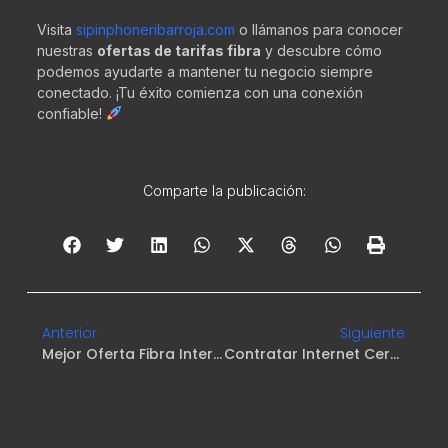
Visita
sipinphoneribarroja.com
o llámanos para conocer
nuestras
ofertas de tarifas fibra
y descubre cómo
podemos ayudarte a mantener tu negocio siempre
conectado. ¡Tu éxito comienza con una conexión
confiable!
Comparte la publicación:
Anterior
Siguiente
Mejor Oferta Fibra Internet Para Negocios Pequeños En Ribarroja
Contratar Internet Cerca De Mí: Soluciones Fáciles Y Sin Permanencia En Ribarroja